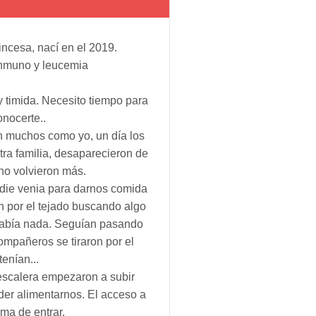
ncesa, nací en el 2019.
inmuno y leucemia
 timida. Necesito tiempo para
onocerte..
n muchos como yo, un día los
tra familia, desaparecieron de
 no volvieron más.
die venia para darnos comida
n por el tejado buscando algo
había nada. Seguían pasando
ompañeros se tiraron por el
enían...
escalera empezaron a subir
der alimentarnos. El acceso a
rma de entrar.