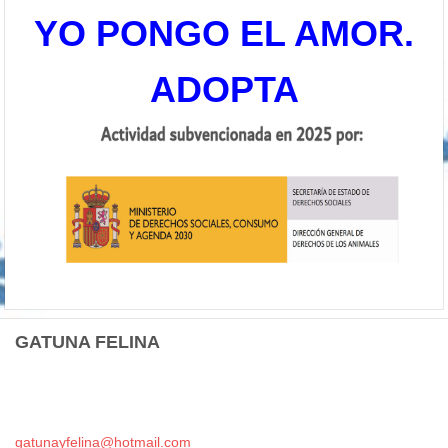
YO PONGO EL AMOR.
ADOPTA
GATUNA FELINA
gatunayf
elina@ho
tmail.co
m