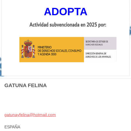
ADOPTA
GATUNA FELINA
gatunayf
elina@ho
tmail.co
m
ESPAÑA