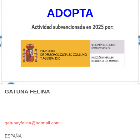
ADOPTA
GATUNA FELINA
gatunayf
elina@ho
tmail.co
m
ESPAÑA